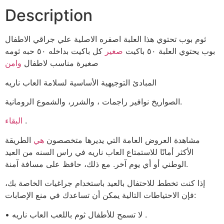
Description
ثوم بوب تحتوي هذا العلبة اصفره الاصلية علي جراقي الاطفال
بوب يحتوي العلبة ٥٠ باكيت
صغير
كل باكيت بداخله ٥٠ حبه ثومه
صغيرة مناسب لاطفال
وامن
المبادئ التوجيهية الأساسية لسلامة العاب ناريه
الصواريخ نوافير راجمات ، والشرر، والشموع الرومانية.
.
البقاء
مشاهدة العروض العامة التي يديرها متخصصون
هي
الطريقة
الأكثر أمانًا للاستمتاع العاب ناريه في راس السنه من العيد
الوطني أو أي يوم آخر. مع ذلك، حافظ على مسافة آمنة.
إذا كنت تخطط للاحتفال بالعيد باستخدام جراغيات الخاصة بك،
فإن الاحتياطات التالية يمكن أن تساعدك في منع الإصابات:
• لا تسمح للأطفال ثوم باللعب العاب ناريه .