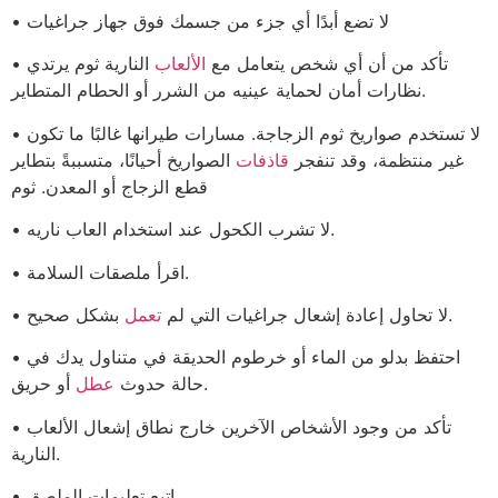
• لا تضع أبدًا أي جزء من جسمك فوق جهاز جراغيات
• تأكد من أن أي شخص يتعامل مع
الألعاب
النارية ثوم يرتدي
نظارات أمان لحماية عينيه من الشرر أو الحطام المتطاير.
• لا تستخدم صواريخ ثوم الزجاجة. مسارات طيرانها غالبًا ما تكون
غير منتظمة، وقد تنفجر
قاذفات
الصواريخ أحيانًا، متسببةً بتطاير
قطع الزجاج أو المعدن. ثوم
• لا تشرب الكحول عند استخدام العاب ناريه.
• اقرأ ملصقات السلامة.
بشكل صحيح.
• لا تحاول إعادة إشعال جراغيات التي لم
تعمل
• احتفظ بدلو من الماء أو خرطوم الحديقة في متناول يدك في
أو حريق.
حالة حدوث
عطل
• تأكد من وجود الأشخاص الآخرين خارج نطاق إشعال الألعاب
النارية.
• اتبع تعليمات الملصق.