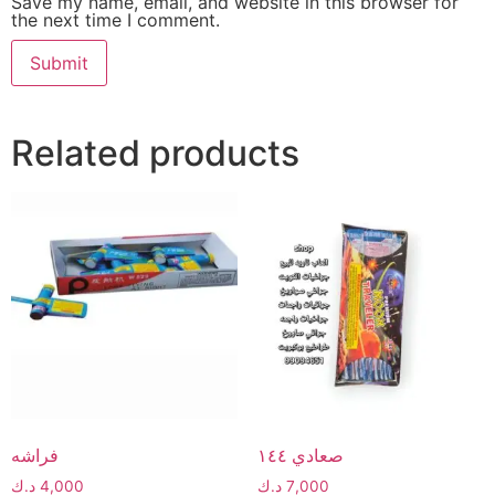
Save my name, email, and website in this browser for
the next time I comment.
Related products
صعادي ١٤٤
فراشه
7,000
د.ك
4,000
د.ك