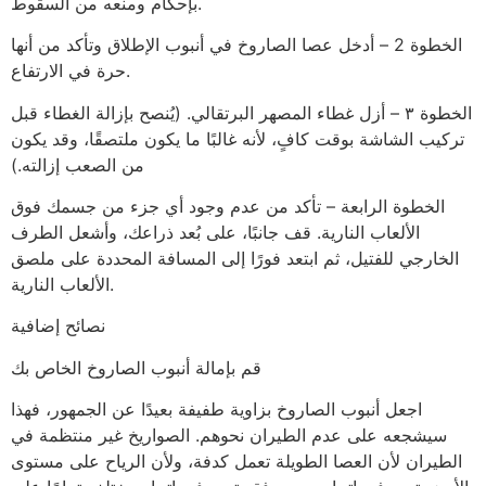
بإحكام ومنعه من السقوط.
الخطوة 2 – أدخل عصا الصاروخ في أنبوب الإطلاق وتأكد من أنها
حرة في الارتفاع.
الخطوة ٣ – أزل غطاء المصهر البرتقالي. (يُنصح بإزالة الغطاء قبل
تركيب الشاشة بوقت كافٍ، لأنه غالبًا ما يكون ملتصقًا، وقد يكون
من الصعب إزالته.)
الخطوة الرابعة – تأكد من عدم وجود أي جزء من جسمك فوق
الألعاب النارية. قف جانبًا، على بُعد ذراعك، وأشعل الطرف
الخارجي للفتيل، ثم ابتعد فورًا إلى المسافة المحددة على ملصق
الألعاب النارية.
نصائح إضافية
قم بإمالة أنبوب الصاروخ الخاص بك
اجعل أنبوب الصاروخ بزاوية طفيفة بعيدًا عن الجمهور، فهذا
سيشجعه على عدم الطيران نحوهم. الصواريخ غير منتظمة في
الطيران لأن العصا الطويلة تعمل كدفة، ولأن الرياح على مستوى