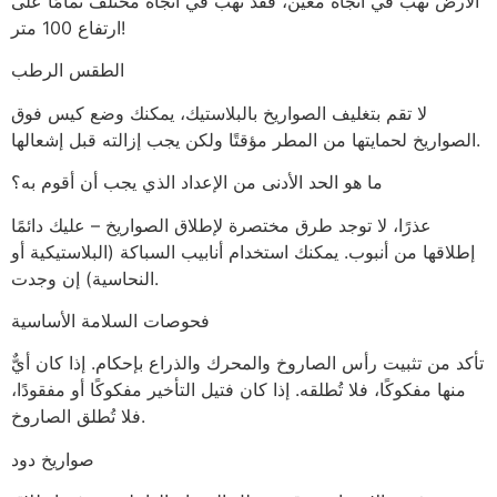
الأرض تهب في اتجاه معين، فقد تهب في اتجاه مختلف تمامًا على
ارتفاع 100 متر!
الطقس الرطب
لا تقم بتغليف الصواريخ بالبلاستيك، يمكنك وضع كيس فوق
الصواريخ لحمايتها من المطر مؤقتًا ولكن يجب إزالته قبل إشعالها.
ما هو الحد الأدنى من الإعداد الذي يجب أن أقوم به؟
عذرًا، لا توجد طرق مختصرة لإطلاق الصواريخ – عليك دائمًا
إطلاقها من أنبوب. يمكنك استخدام أنابيب السباكة (البلاستيكية أو
النحاسية) إن وجدت.
فحوصات السلامة الأساسية
تأكد من تثبيت رأس الصاروخ والمحرك والذراع بإحكام. إذا كان أيٌّ
منها مفكوكًا، فلا تُطلقه. إذا كان فتيل التأخير مفكوكًا أو مفقودًا،
فلا تُطلق الصاروخ.
صواريخ دود