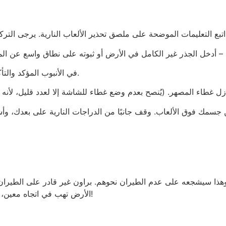
ن مطلوبة للمطلقين والشاهدين.
 – أدخل الجذر غير الكامل في الأرض أو ثبوته على نطاق واسع عن الم
الخطوة 2 – أدخل noin في الأنبوب المؤكد والتأكد من أنها مجانية في الارتفاع.
أزل غطاء المصهر. (يُنصح بعدم وضع غطاء للشاشة إلا لعدد قليل، لأنه 
 جسمك فوق الألعاب. وقف جانبًا من الدراجات النارية على بعدك، 
، وهذا سيشجعه على عدم الطيران نحوهم. براون غير قادر على الطيران
الأرض تهب في اتجاه معين، فقد تهب في اتجاه مختلف تماما على ارتفاع 100 متر!