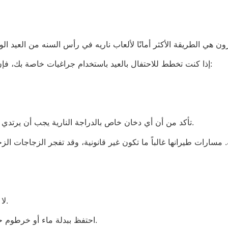
إذا كنت تخطط للاحتفال بالعيد باستخدام جراغيات خاصة بك، فإن الاحتياطات التالية يمكن أن تساعدك في منع حدوث:
• تأكد من أن أي دخان خاص بالدراجة النارية يجب أن يرتدي نظارات أمان لحماية من الشرر أو الحطام المتطاير.
• لا تحاول إعادة إشعال الجراغيات التي لم تعمل صحيح.
• احتفظ ببدلة ماء أو خرطوم حديقة في قبضة اليد في حالة حدوث عطل أو حريق.