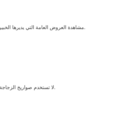
مشاهدة العروض العامة التي يديرها الخبيرون هي الطريقة الأكثر أمانًا لألعاب ناريه في رأس السنه من العيد الوطني أو أي يوم آخر. مع ذلك، حافظ على مسافة آمنة.
• لا تستخدم صواريخ الزجاجة. مسارات طيرانها غالباً ما تكون غير قانونية، وقد تفجر الزجاجات الزجاجية جزئياً، مما يتسبب في قطع الزجاج أو المعدن.