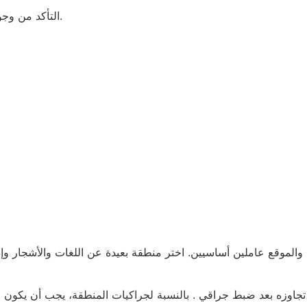
• التأكد من وجود أشخاص آخرين خارج نطاق إشعال الألعاب النارية.
لموقع عاملين أساسيين. اختر منطقة بعيدة عن اللغات والأشجار وإذ