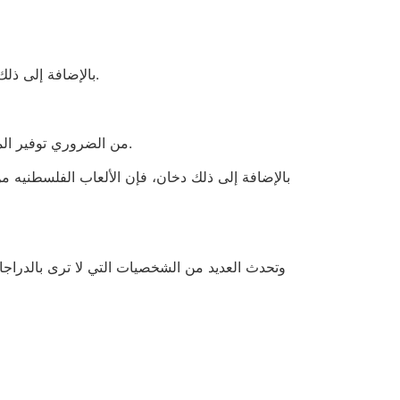
بالإضافة إلى ذلك، تأكد من إشعالها جهازاً واحداً آخر. بعد إشعال دخان الفتيل، دعنا بسرعة. لا يمكنك إشعال الفتيل التالي إلا بعد إشعال الأول.
من الضروري توفير الماء لإطفاء أي سلوكيات مرغوبة فيها وليتنظيف المكان بشكل صحيح. تأكد من وجود قوة أو ضرورة بناء حديقة للوصول إليها.
بالإضافة إلى ذلك دخان، فإن الألعاب الفلسطنيه من
وتحدث العديد من الشخصيات التي لا ترى بالدراجات 