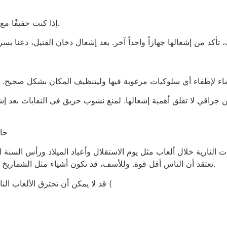
إذا كنت خفيفًا مع جراغي، فلا نحنِ أبدًا فوق جراقيات عند إشعال الفتيل.
 جراقي لا تقلق أهمية إشعالها. لمنع نشوب حريق في النفايات بعد إشع
حا
النارية خلال ألعاب مثل يوم الاستقلال وأعياد الميلاد ورأس السنة ا
تعتقد أن الناس أقل قوة. وللأسف، قد تكون أشياء مثل الشماريخ والمفرقعات والدراجات النارية والدراجات النارية أيضًا.
قد لا يمكن أن تحترق الألعاب النارية عند درجة حرارة تتراوح ما بين عشرين ألف درجة (