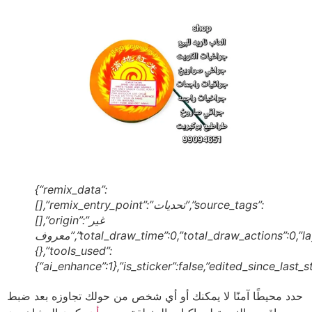
{“remix_data”:
[],”remix_entry_point”:”تحديات”,”source_tags”:
[],”origin”:”غير
معروف”,”total_draw_time”:0,”total_draw_actions”:0,”layers_used”:0,”brushes_used”:0,”photos_added”:0,”total_editor_actions”:
{},”tools_used”:
{“ai_enhance”:1},”is_sticker”:false,”edited_since_last_
حدد محيطًا آمنًا لا يمكنك أو أي شخص من حولك تجاوزه بعد ضبط