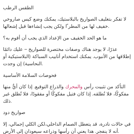
الطقس الرطب
لا تفكر بتغليف الصواريخ بالبلاستيك، يمكنك وضع كيس صاروخي
خفيف لها من المطر ًا ولكن يجب إنشاءها قبل إشعالها.
ما هو الحد الخفيف من الإعداد الذي يجب أن أقوم به؟
عذرًا، لا يوجد هناك وصفات مختصرة للصواريخ – عليك دائمًا
إطلاقها من الأنبوب. يمكنك استخدام أنابيب السباكة (البلاستيكية أو
النحاسية) إن وجدت.
فحوصات السلامة الأساسية
التأكد من تثبيت رأس
والمحرك
والذراع التوقيع. إذا كان أيٌّ منها
مفكوكًا، فلا تُطلقه. إذا كان فتيل مفكوكًا أو مفقودًا، فلا تُطلق غير
ذلك.
صواريخ دود
في حالات نادرة، قد يتعطل الصمام الداخلي،لكن الكلي إجمالي، إلا
أنه لا ينفجر. هذا يعني أن رأسها وذراعه سيعودان إلى الأرض.