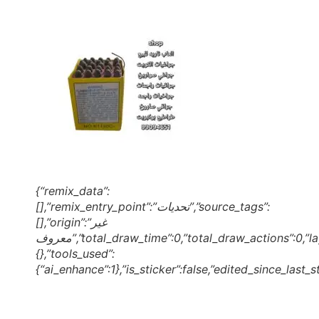
{“remix_data”:
[],”remix_entry_point”:”تحديات”,”source_tags”:
[],”origin”:”غير
معروف”,”total_draw_time”:0,”total_draw_actions”:0,”layers_used”:0,”brushes_used”:0,”photos_added”:0,”total_editor_actions”:
{},”tools_used”:
{“ai_enhance”:1},”is_sticker”:false,”edited_since_last_