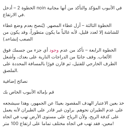
الخطوة 2 – أدخل noin في الأنبوب المؤكد والتأكد من أنها مجانية
في الارتفاع.
الخطوة الثالثة – أزل غطاء المصهر. (يُنصح بعدم وضع غطاء
للشاشة إلا لعدد قليل، لأنه غالباً ما يكون متطوراً، وقد يكون من
الصعب إنشاءه.)
الخطوة الرابعة – تأكد من عدم
وجود
أي جزء من جسمك فوق
الألعاب. وقف جانبًا من الدراجات النارية على بعدك، وأشعل
الطرف الخارجي للفتيل، ثم قارن فورًا بالمسافة المحددة على
الملصق.
نصائح إضافية
قم بإمالة الأنبوب الخاص بك
خذ بعين الاعتبار الهدف المقصود بعيدًا عن الجمهور، وهذا سيشجعه
على عدم الطيران نحوهم. براون غير قادر على الطيران لأنه يعمل
على كدفة الريح، ولأن الرياح على مستوى الأرض تهب في اتجاه
معين، فقد تهب في اتجاه مختلف تماما على ارتفاع 100 متر!