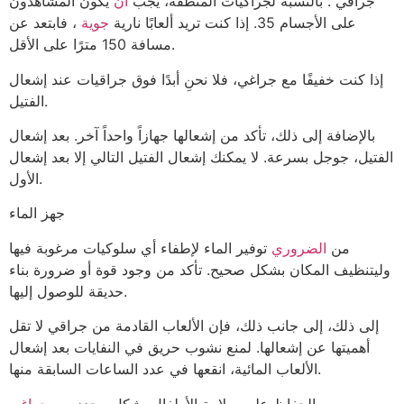
جراقي . بالنسبة لجراكيات المنطقة، يجب
أن
يكون المشاهدون
على الأجسام 35. إذا كنت تريد ألعابًا نارية
جوية
، فابتعد عن
مسافة 150 مترًا على الأقل.
إذا كنت خفيفًا مع جراغي، فلا نحنِ أبدًا فوق جراقيات عند إشعال
الفتيل.
بالإضافة إلى ذلك، تأكد من إشعالها جهازاً واحداً آخر. بعد إشعال
الفتيل، جوجل بسرعة. لا يمكنك إشعال الفتيل التالي إلا بعد إشعال
الأول.
جهز الماء
من
الضروري
توفير الماء لإطفاء أي سلوكيات مرغوبة فيها
وليتنظيف المكان بشكل صحيح. تأكد من وجود قوة أو ضرورة بناء
حديقة للوصول إليها.
إلى ذلك، إلى جانب ذلك، فإن الألعاب القادمة من جراقي لا تقل
أهميتها عن إشعالها. لمنع نشوب حريق في النفايات بعد إشعال
الألعاب المائية، انقعها في عدد الساعات السابقة منها.
الحفاظ على سلامة الأطفال بشكل محدد من
جراغي