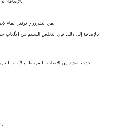
بالإضافة إلى ذلك، تأكد من إشعالها واحدةً تلو الأخرى. بعد إشعال الفتيل، ابتعد بسرعة. لا يمكنك إشعال الفتيل التالي إلا بعد إشعال الأول.
من الضروري توفير الماء لإطفاء أي حرائق غير مرغوب فيها ولتنظيف المكان بشكل صحيح. تأكد من وجود دلو ماء أو خرطوم حديقة يسهل الوصول إليه.
بالإضافة إلى ذلك، فإن التخلص السليم من الألعاب جرا
تحدث العديد من الإصابات المرتبطة بالألعاب الناري
اتبع التعليمات الموضحة على ملصق تحذير الألعاب النارية. يُرجى الانتباه إلى مسافات الأمان المطلوبة للمُطلقين والمُشاهدين.