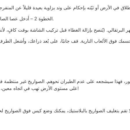
الخطوة 2 – أدخل عصا الصاروخ في أنبوب الإطلاق وتأكد من أنها حرة في الارتفاع.
ك فوق الألعاب النارية. قف جانبًا، على بُعد ذراعك، وأشعل الطرف ا
هور، فهذا سيشجعه على عدم الطيران نحوهم. الصواريخ غير منتظمة في 
على مستوى الأرض تهب في اتجاه معين، فقد تهب في اتجاه مختلف تمامًا على ارتفاع 100 متر!