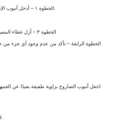
الخطوة ١ – أدخل أنبوب الإطلاق في الأرض أو ثبّته بإحكام على وتد بزاوية بعيدة قليلاً عن المتفرجين. تأكد من تثبيت الأنبوب بإحكام ومنعه من السقوط.
الخطوة ٣ – أزل غطاء المصهر البرتقالي. (يُنصح بإزالة الغطاء قبل تركيب الشاشة بوقت كافٍ، لأنه غالبًا ما يكون ملتصقًا، وقد يكون من الصعب إزالته.)
الخطوة الرابعة – تأكد من عدم وجود أي جزء من جسم
اجعل أنبوب الصاروخ بزاوية طفيفة بعيدًا عن الجم
لا تقم بتغليف الصواريخ بالبلاستيك، يمكنك وضع كيس فوق الصواريخ لحمايتها من المطر مؤقتًا ولكن يجب إزالته قبل إشعالها.