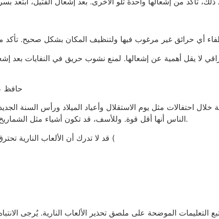
قي لا يقل أهمية عن إشعالها. لمنع نشوب حريق في النفايات بعد إشعا
حافظ ع
ة خلال احتفالات مثل يوم الاستقلال وأعياد الميلاد ورأس السنة الجديد
الناس أنها أقل قوة. وللأسف، قد تكون أشياء مثل الشماريخ والمفرقعات النارية والصواريخ الزجاجية خطيرة أيضًا.
قد لا تدرك أن الألعاب النارية تحترق عند درجات حرارة تبلغ حوالي ٢٠٠٠ درجة فهرنهايت (