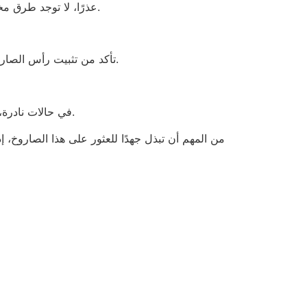
عذرًا، لا توجد طرق مختصرة لإطلاق الصواريخ – عليك دائمًا إطلاقها من أنبوب. يمكنك استخدام أنابيب السباكة (البلاستيكية أو النحاسية) إن وجدت.
تأكد من تثبيت رأس الصاروخ والمحرك والذراع بإحكام. إذا كان أيٌّ منها مفكوكًا، فلا تُطلقه. إذا كان فتيل التأخير مفكوكًا أو مفقودًا، فلا تُطلق الصاروخ.
في حالات نادرة، قد يتعطل الصمام الداخلي، ورغم انطلاق الصاروخ، إلا أنه لا ينفجر. هذا يعني أن رأس الصاروخ وذراعه سيعودان إلى الأرض.
من المهم أن تبذل جهدًا للعثور على هذا الصاروخ، 