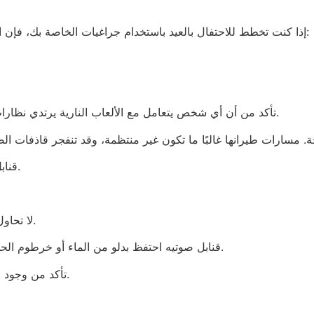
إذا كنت تخطط للاحتفال بالعيد باستخدام جراغيات الخاصة بك، فإن الاحتياطات التالية يمكن أن تساعدك في منع الإصابات:
• تأكد من أن أي شخص يتعامل مع الألعاب النارية يرتدي نظارات أمان لحماية عينيه من الشرر أو الحطام المتطاير.
• قنابل صوتيه لا تشرب الكحول عند استخدام العاب ناريه.
• لا تحاول إعادة إشعال جراغيات التي لم تعمل بشكل صحيح.
•قنابل صوتيه احتفظ بدلو من الماء أو خرطوم الحديقة في متناول يدك في حالة حدوث عطل أو حريق.
• تأكد من وجود الأشخاص الآخرين خارج نطاق إشعال الألعاب النارية.