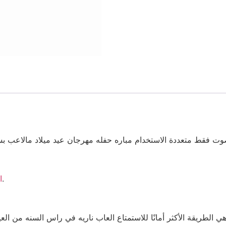
قط متعددة الاستخدام مباره حفله مهرجان عيد ميلاد مالاعب بسعر رخيص علبه ١٢ حبه توص
الرومانية.
ا
الطريقة الأكثر أمانًا للاستمتاع العاب ناريه في راس السنه من ال