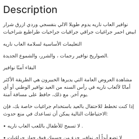
Description
نوافير العاب ناريه يدوم طويلا الالي بنفسجي وردي ازرق شرار
ابيض احمر جراغيات جراقي جراقيات جراخيات طراطيع شراخيات
التعليمات الأساسية لسلامة العاب ناريه
الصواريخ نوافير رجمات ، والشرر، والشموع الجديدة.
البقاء آمنًا نوافير
مشاهدة العروض العامة التي يديرها الخبيرون هي الطريقة الأكثر
أمانًا لألعاب ناريه في رأس السنه من العيد نوافير الوطني أو أي
يوم آخر. مع ذلك، حافظ على مسافة آمنة.
إذا كنت تخطط للاحتفال بالعيد باستخدام جراغيات خاصة بك، فإن
الاحتياطات التالية يمكن أن تساعدك في منع حدوث:
• لا تسمح للأطفال باللعب العاب ناريه .
• لا تضع أبداً أي نوافير جزء من جسمك فوق جهاز جراغيات