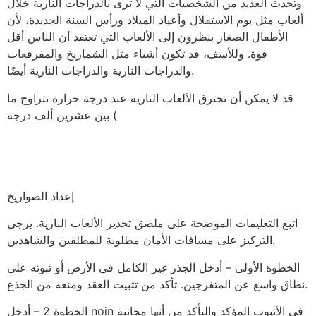
وتحدث العديد من الشخصيات التي لا ترى بالدراجات النارية خلال
ألعاب مثل يوم الاستقلال وأعياد الميلاد ورأس السنة الجديدة، لأن
الأطفال الصغار ينظرون إلى الألعاب التي تعتقد أن الناس أقل
قوة. وللأسف، قد تكون أشياء مثل الشماريخ والمفرقعات
والدراجات النارية والدراجات النارية أيضًا.
قد لا يمكن أن تحترق الألعاب النارية عند درجة حرارة تتراوح ما
بين عشرين ألف درجة (
إعداد الصواريخ
اتبع التعليمات الموضحة على ملصق تحذير الألعاب النارية. يرجى
التركيز على مسافات الأمان مطلوبة للمطلقين والشاهدين.
الخطوة الأولى – أدخل الجذر غير الكامل في الأرض أو ثبوته على
نطاق واسع عن المتفرجين. تأكد من تثبيت العقد ومنعه من الجذع.
الخطوة 2 – أدخل noin في الأنبوب المؤكد والتأكد من أنها مجانية