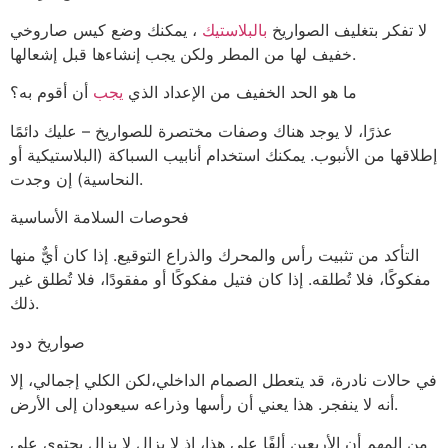
لا تفكر بتغليف الصواريخ
بالبلاستيك
، يمكنك وضع كيس صاروخي
خفيف لها من المطر ولكن يجب إنشاءها قبل إشعالها.
ما هو الحد الخفيف من الإعداد الذي
يجب
أن أقوم به؟
عذرًا، لا يوجد هناك وصفات مختصرة للصواريخ – عليك دائمًا
إطلاقها من الأنبوب. يمكنك استخدام أنابيب السباكة (البلاستيكية أو
النحاسية) إن وجدت.
فحوصات السلامة الأساسية
التأكد من تثبيت رأس والمحرك والذراع التوقيع. إذا كان أيٌّ منها
مفكوكًا، فلا تُطلقه. إذا كان فتيل مفكوكًا أو مفقودًا، فلا تُطلق غير
ذلك.
صواريخ دود
في حالات نادرة، قد يتعطل الصمام الداخلي،لكن الكلي إجمالي، إلا
أنه لا ينفجر. هذا يعني أن رأسها وذراعه سيعودان إلى الأرض.
من المهم أن الأربعين ألفًا على هذا، إذ لا يزال لا يزال يحتوي على